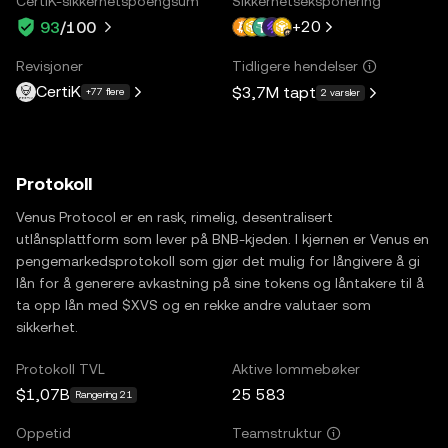
CertiK-sikkerhetspoengsum
Sikkerhetseksponering
+
20
93
/100
Revisjoner
Tidligere hendelser
CertiK
$3,7M
tapt
+77 flere
2 varsler
Protokoll
Venus Protocol er en rask, rimelig, desentralisert
utlånsplattform som lever på BNB-kjeden. I kjernen er Venus en
pengemarkedsprotokoll som gjør det mulig for långivere å gi
lån for å generere avkastning på sine tokens og låntakere til å
ta opp lån med $XVS og en rekke andre valutaer som
sikkerhet.
Protokoll TVL
Aktive lommebøker
$1,07B
25 583
Rangering 21
Oppetid
Teamstruktur