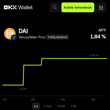
Hopp over til hovedinnhold
Koble lommebok
DAI
APY
1,84 %
Venus/Main Pool
Tidlig stadium
1 u
1 md.
3 md.
1 år