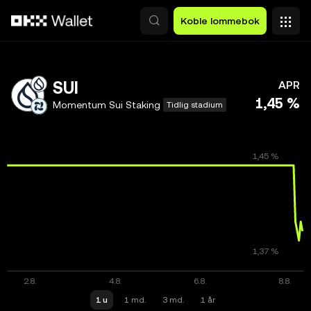
Hopp over til hovedinnhold
Koble lommebok
SUI
APR
1,45 %
Momentum Sui Staking
Tidlig stadium
1 u
1 md.
3 md.
1 år