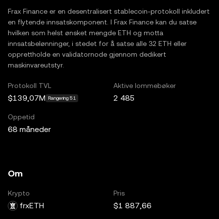
Frax Finance er en desentralisert stablecoin-protokoll inkludert
en flytende innsatskomponent. I Frax Finance kan du satse
hvilken som helst ønsket mengde ETH og motta
innsatsbelønninger, i stedet for å satse alle 32 ETH eller
opprettholde en validatornode gjennom dedikert
maskinvareutstyr.
Protokoll TVL
Aktive lommebøker
$139,07M
2 485
Rangering 51
Oppetid
68 måneder
Om
Krypto
Pris
frxETH
$1 887,66