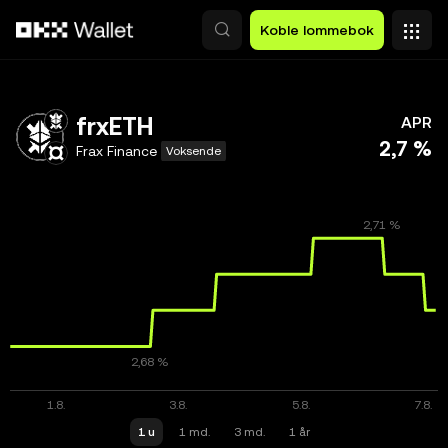
Hopp over til hovedinnhold
Koble lommebok
frxETH
APR
2,7 %
Frax Finance
Voksende
1 u
1 md.
3 md.
1 år