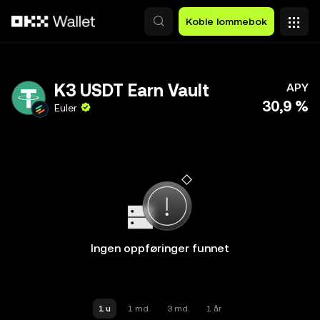
Hopp over til hovedinnhold
Koble lommebok
K3 USDT Earn Vault
APY
30,9 %
Euler
Ingen oppføringer funnet
1 u
1 md.
3 md.
1 år