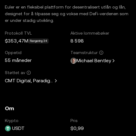
Euler er en fleksibel plattform for desentralisert utlån og lån,
designet for å tilpasse seg og vokse med DeFi-verdenen som
er under stadig utvikling.
Protokoll TVL
Aktive lommebøker
$353,47M
8 598
Rangering 34
Oppetid
Teamstruktur
55 måneder
Michael Bentley
Støttet av
CMT Digital, Paradigm, Lemniscap, Kain Warwick, Hasu, A
Om
Krypto
Pris
USDT
$0,99