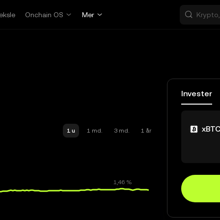
eksle
Onchain OS
Mer
Invester
xBT
1 u
1 md.
3 md.
1 år