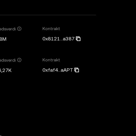
Kontrakt
edsverdi
0x8121...a387
98M
Kontrakt
edsverdi
0xfaf4...aAPT
6,27K