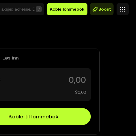
/
Koble lommebok
Boost
Løs inn
C
$0,00
Koble til lommebok