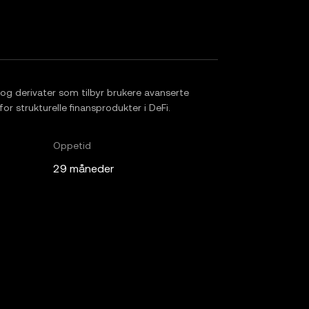
 og derivater som tilbyr brukere avanserte
for strukturelle finansprodukter i DeFi.
Oppetid
29 måneder
 Digital, Cypher Capital Group, 280 Capital, Interop, Saison C