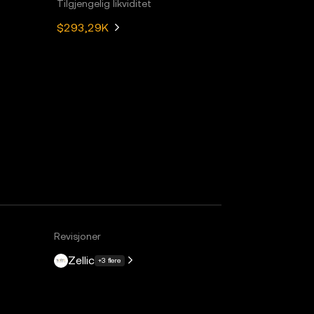
Tilgjengelig likviditet
$293,29K
Revisjoner
Zellic
+3 flere