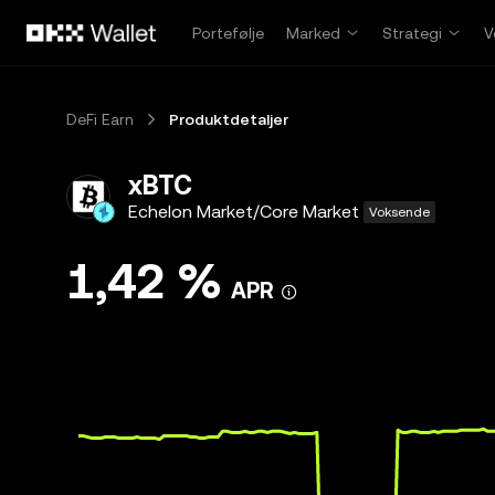
Hopp over til hovedinnhold
Portefølje
Marked
Strategi
V
DeFi Earn
Produktdetaljer
xBTC
Echelon Market/Core Market
Voksende
1,42 %
APR