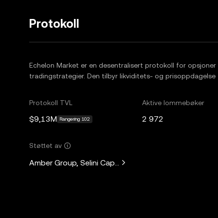
Protokoll
Echelon Market er en desentralisert protokoll for opsjoner
tradingstrategier. Den tilbyr likviditets- og prisoppdagelse 
Protokoll TVL
Aktive lommebøker
$9,13M
2 972
Rangering 102
Støttet av
Amber Group, Selini Capital, DCF GOD, Web3Port, Laser