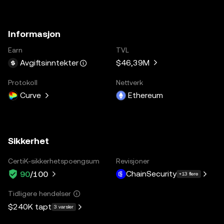
Informasjon
Earn
TVL
$46,39M
Avgiftsinntekter
Protokoll
Nettverk
Curve
Ethereum
Sikkerhet
CertiK-sikkerhetspoengsum
Revisjoner
ChainSecurity
90
/100
+13 flere
Tidligere hendelser
$240K
tapt
3 varsler