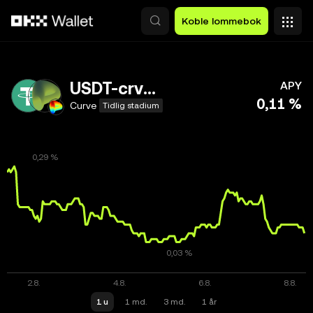
Hopp over til hovedinnhold
Koble lommebok
USDT-crvUSD
APY
0,11 %
Curve
Tidlig stadium
1 u
1 md.
3 md.
1 år