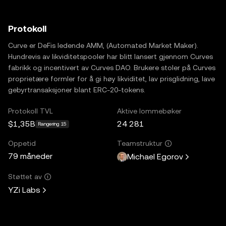
Protokoll
Curve er DeFis ledende AMM, (Automated Market Maker).
Hundrevis av likviditetspooler har blitt lansert gjennom Curves
fabrikk og incentivert av Curves DAO. Brukere stoler på Curves
proprietære formler for å gi høy likviditet, lav prisglidning, lave
gebyrtransaksjoner blant ERC-20-tokens.
Protokoll TVL
Aktive lommebøker
$1,35B
24 281
Rangering 15
Oppetid
Teamstruktur
79 måneder
Michael Egorov
Støttet av
YZi Labs