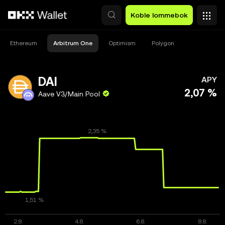
Hopp over til hovedinnhold
Koble lommebok
Ethereum
Arbitrum One
Optimism
Polygon
DAI
APY
2,07 %
Aave V3/Main Pool