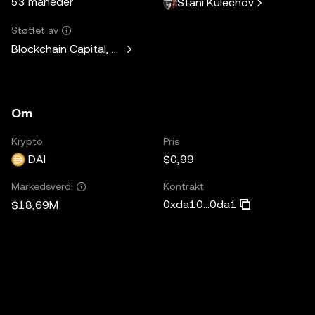
53 måneder
Stani Kulechov
Støttet av
Blockchain Capital, Standard Crypto, Blockchain.com
Om
Krypto
Pris
DAI
$0,99
Kontrakt
Markedsverdi
0xda10...0da1
$18,69M