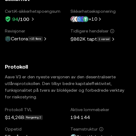
CertiK-sikkerhetspoengsum
Sikkerhetseksponering
+
10
94
/100
Revisjoner
Tidligere hendelser
Certora
$862K
tapt
+15 flere
1 varsel
Protokoll
Aave V3 er den nyeste versjonen av den desentraliserte
utlånsprotokollen. Den tilbyr bedre kapitaleffektivitet,
funksjonalitet på tvers av blokkjeder og forbedrede verktøy
for risikostyring.
Protokoll TVL
Aktive lommebøker
$14,26B
194 144
Rangering 2
Oppetid
Teamstruktur