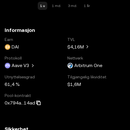
1 u
1 md.
3 md.
1 år
Informasjon
Earn
TVL
DAI
$4,16M
Protokoll
Nettverk
Aave V3
Arbitrum One
Utnyttelsesgrad
Tilgjengelig likviditet
61,4 %
$1,6M
Pool-kontrakt
0x794a...14ad
Sikkerhet