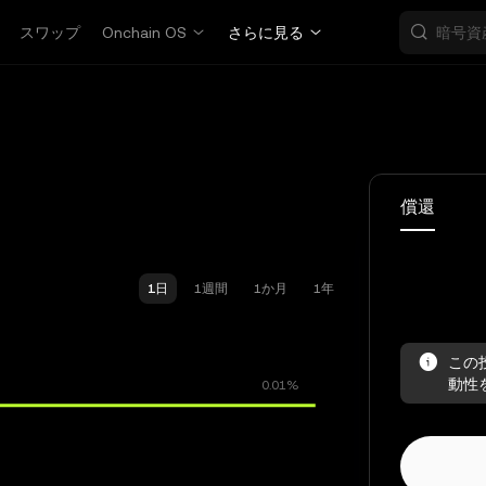
スワップ
Onchain OS
さらに見る
償還
1日
1週間
1か月
1年
この
動性