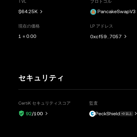
TVL
プロトコル
$64.25K
PancakeSwapV3
現在の価格
LP アドレス
1 ≈ 0.00
0xcf59...7057
セキュリティ
CertiK セキュリティスコア
監査
PeckShield
92
/100
+3 以上