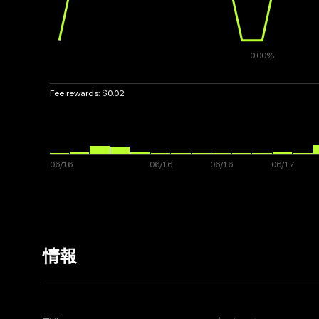
Fee rewards:
$0.02
情報