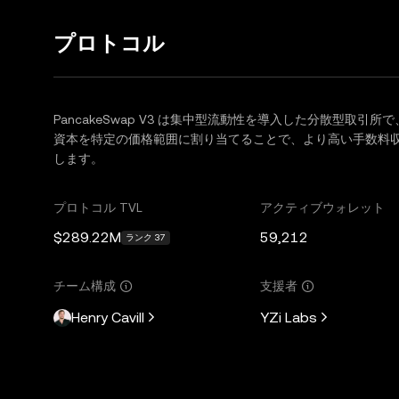
プロトコル
PancakeSwap V3 は集中型流動性を導入した分散型取
資本を特定の価格範囲に割り当てることで、より高い手数料
します。
プロトコル TVL
アクティブウォレット
$289.22M
59,212
ランク 37
チーム構成
支援者
Henry Cavill
YZi Labs