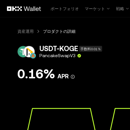
メインコンテンツへスキップ
ポートフォリオ
マーケット
戦略
資産運用
プロダクトの詳細
USDT-KOGE
手数料0.01％
PancakeSwapV3
0.16%
APR