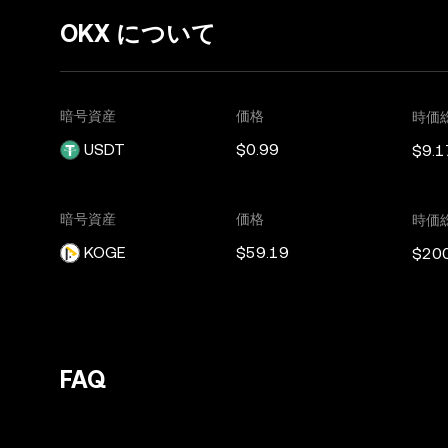
OKX について
暗号資産
価格
時価
USDT
$0.99
$9.1
暗号資産
価格
時価
KOGE
$59.19
$20
FAQ