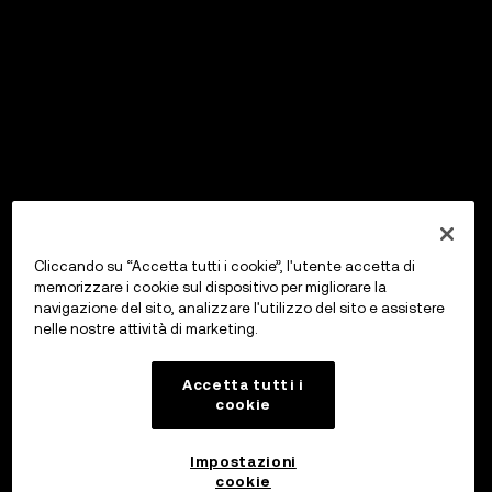
Cliccando su “Accetta tutti i cookie”, l'utente accetta di
memorizzare i cookie sul dispositivo per migliorare la
navigazione del sito, analizzare l'utilizzo del sito e assistere
nelle nostre attività di marketing.
Accetta tutti i
cookie
Impostazioni
cookie
OKX Wallet