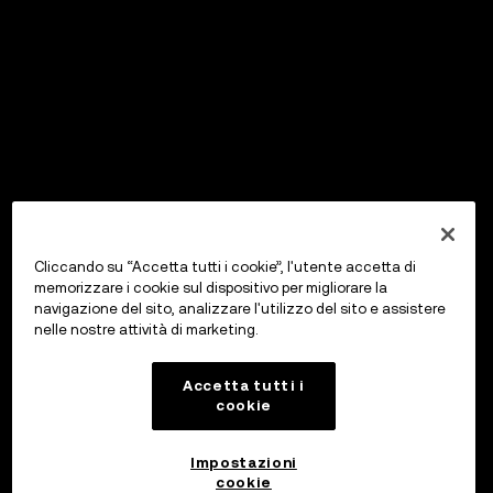
Cliccando su “Accetta tutti i cookie”, l'utente accetta di
memorizzare i cookie sul dispositivo per migliorare la
navigazione del sito, analizzare l'utilizzo del sito e assistere
nelle nostre attività di marketing.
Accetta tutti i
cookie
Impostazioni
cookie
OKX Wallet