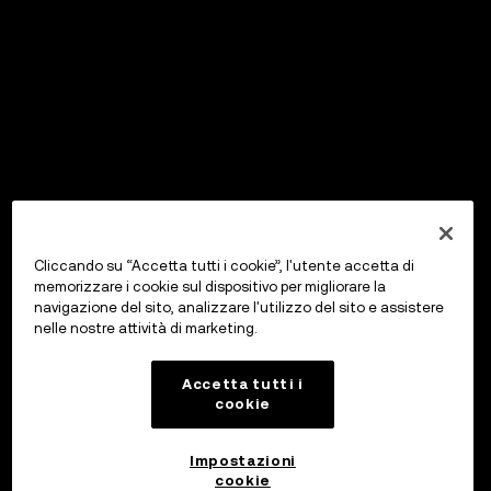
Cliccando su “Accetta tutti i cookie”, l'utente accetta di
memorizzare i cookie sul dispositivo per migliorare la
navigazione del sito, analizzare l'utilizzo del sito e assistere
nelle nostre attività di marketing.
Accetta tutti i
cookie
Impostazioni
cookie
OKX Wallet