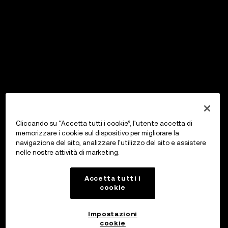
Cliccando su “Accetta tutti i cookie”, l'utente accetta di
memorizzare i cookie sul dispositivo per migliorare la
navigazione del sito, analizzare l'utilizzo del sito e assistere
nelle nostre attività di marketing.
Accetta tutti i
cookie
Impostazioni
cookie
OKX Wallet