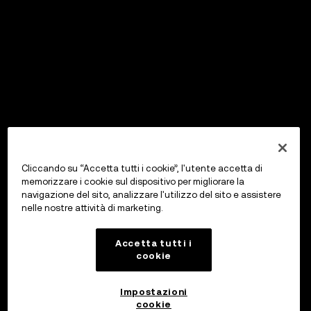
Cliccando su “Accetta tutti i cookie”, l'utente accetta di
memorizzare i cookie sul dispositivo per migliorare la
navigazione del sito, analizzare l'utilizzo del sito e assistere
nelle nostre attività di marketing.
Accetta tutti i
cookie
Impostazioni
cookie
OKX Wallet