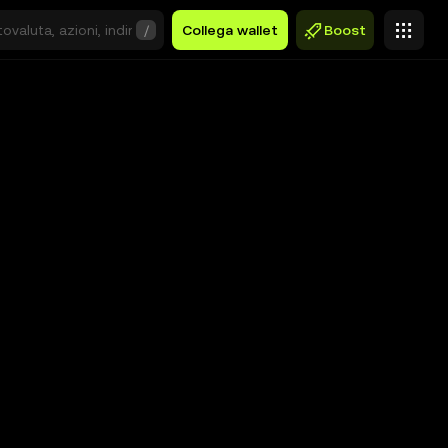
/
Collega wallet
Boost