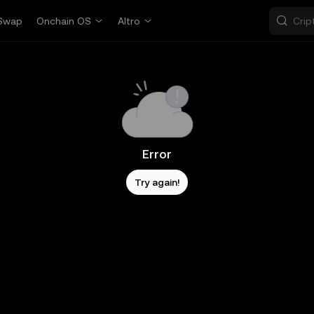
Swap
Onchain OS
Altro
Error
Try again!