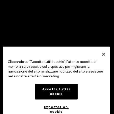
Cliccando su “Accetta tutti i cookie”, l'utente accetta di
memorizzare i cookie sul dispositivo per migliorare la
navigazione del sito, analizzare l'utilizzo del sito e assistere
nelle nostre attività di marketing.
Accetta tutti i
cookie
Impostazioni
cookie
OKX Wallet