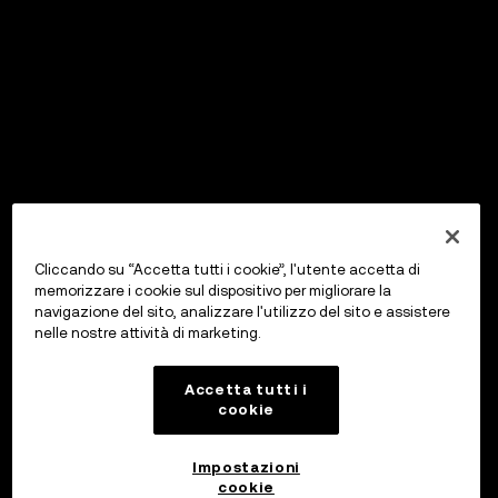
Cliccando su “Accetta tutti i cookie”, l'utente accetta di
memorizzare i cookie sul dispositivo per migliorare la
navigazione del sito, analizzare l'utilizzo del sito e assistere
nelle nostre attività di marketing.
Accetta tutti i
cookie
Impostazioni
cookie
OKX Wallet