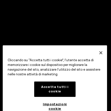
Cliccando su “Accetta tutti i cookie”, l'utente accetta di
memorizzare i cookie sul dispositivo per migliorare la
navigazione del sito, analizzare l'utilizzo del sito e assistere
nelle nostre attività di marketing.
Accetta tutti i
cookie
Impostazioni
cookie
OKX Wallet