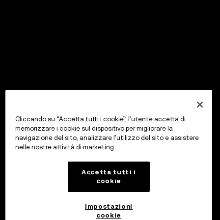
Cliccando su “Accetta tutti i cookie”, l'utente accetta di
memorizzare i cookie sul dispositivo per migliorare la
navigazione del sito, analizzare l'utilizzo del sito e assistere
nelle nostre attività di marketing.
Accetta tutti i
cookie
Impostazioni
cookie
OKX Wallet