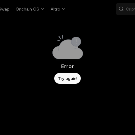
Swap
Onchain OS
Altro
Error
Try again!