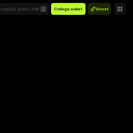
/
Collega wallet
Boost