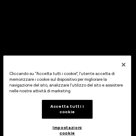
Cliccando su “Accetta tutti i cookie”, l'utente accetta di
memorizzare i cookie sul dispositivo per migliorare la
navigazione del sito, analizzare l'utilizzo del sito e assistere
nelle nostre attività di marketing.
Accetta tutti i
cookie
Impostazioni
cookie
OKX Wallet