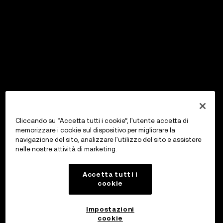
Cliccando su “Accetta tutti i cookie”, l'utente accetta di
memorizzare i cookie sul dispositivo per migliorare la
navigazione del sito, analizzare l'utilizzo del sito e assistere
nelle nostre attività di marketing.
Accetta tutti i
cookie
Impostazioni
cookie
OKX Wallet