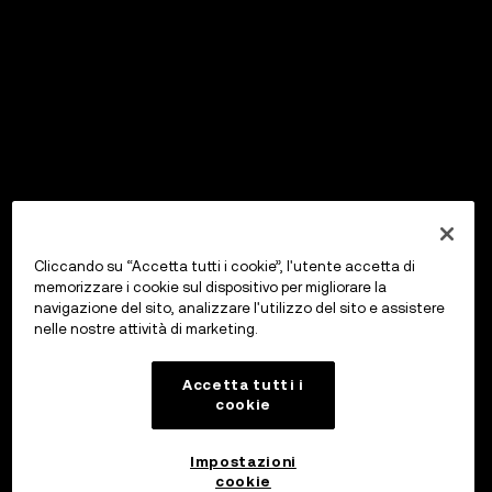
Cliccando su “Accetta tutti i cookie”, l'utente accetta di
memorizzare i cookie sul dispositivo per migliorare la
navigazione del sito, analizzare l'utilizzo del sito e assistere
nelle nostre attività di marketing.
Accetta tutti i
cookie
Impostazioni
cookie
OKX Wallet