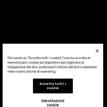
Cliccando su “Accetta tutti i cookie”, l'utente accetta di
memorizzare i cookie sul dispositivo per migliorare la
navigazione del sito, analizzare l'utilizzo del sito e assistere
nelle nostre attività di marketing.
Accetta tutti i
cookie
Impostazioni
cookie
OKX Wallet