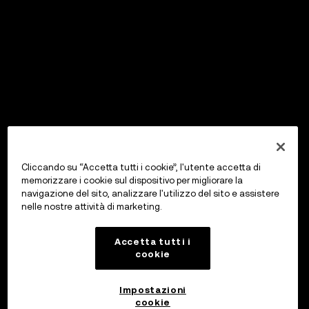
Cliccando su “Accetta tutti i cookie”, l'utente accetta di
memorizzare i cookie sul dispositivo per migliorare la
navigazione del sito, analizzare l'utilizzo del sito e assistere
nelle nostre attività di marketing.
Accetta tutti i
cookie
Impostazioni
cookie
OKX Wallet