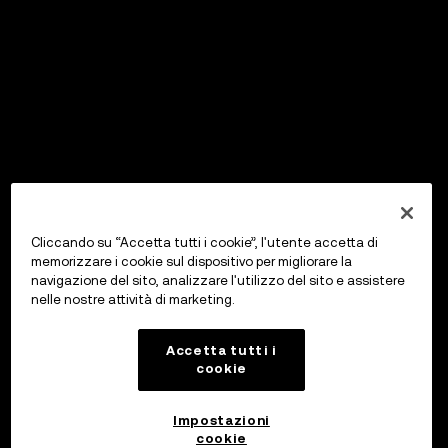
Cliccando su “Accetta tutti i cookie”, l'utente accetta di
memorizzare i cookie sul dispositivo per migliorare la
navigazione del sito, analizzare l'utilizzo del sito e assistere
nelle nostre attività di marketing.
Accetta tutti i
cookie
Impostazioni
cookie
OKX Wallet