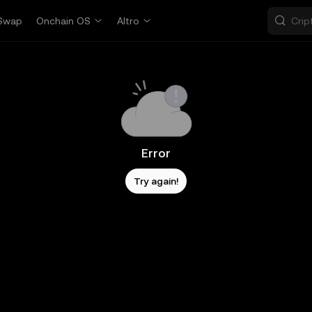
Swap
Onchain OS
Altro
Error
Try again!