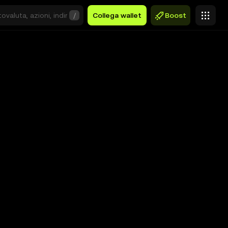
/
Collega wallet
Boost