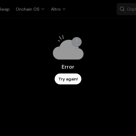
Swap
Onchain OS
Altro
Error
Try again!