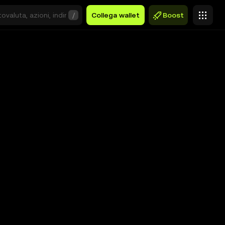
/
Collega wallet
Boost