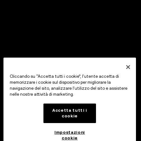
Cliccando su “Accetta tutti i cookie”, l'utente accetta di
memorizzare i cookie sul dispositivo per migliorare la
navigazione del sito, analizzare l'utilizzo del sito e assistere
nelle nostre attività di marketing.
Accetta tutti i
cookie
Impostazioni
cookie
OKX Wallet