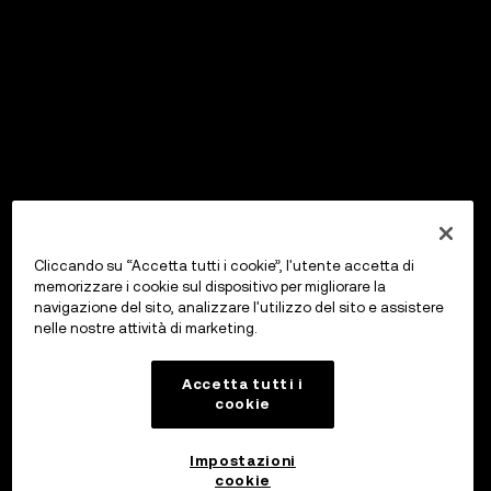
Cliccando su “Accetta tutti i cookie”, l'utente accetta di
memorizzare i cookie sul dispositivo per migliorare la
navigazione del sito, analizzare l'utilizzo del sito e assistere
nelle nostre attività di marketing.
Accetta tutti i
cookie
Impostazioni
cookie
OKX Wallet