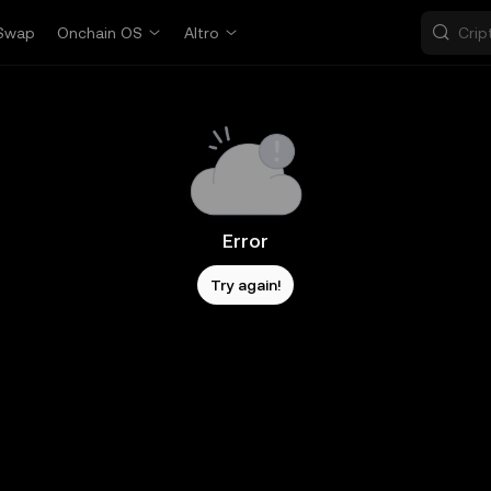
Swap
Onchain OS
Altro
Error
Try again!