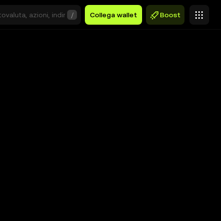
/
Collega wallet
Boost