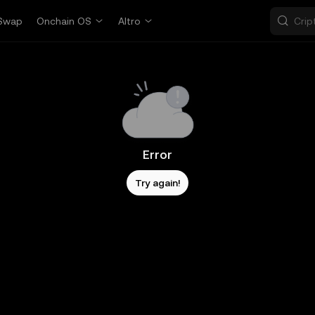
Swap
Onchain OS
Altro
Error
Try again!