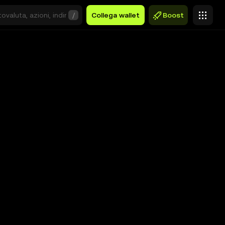
/
Collega wallet
Boost