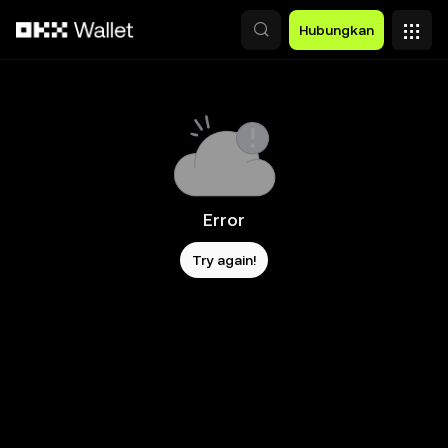
Lewati ke konten utama
Hubungkan
Error
Try again!