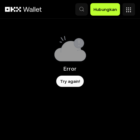
Lewati ke konten utama
Hubungkan
Error
Try again!