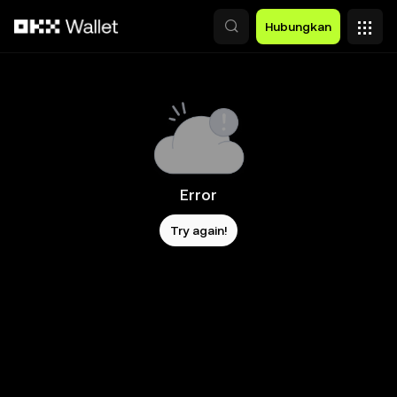
Lewati ke konten utama
Hubungkan
Error
Try again!