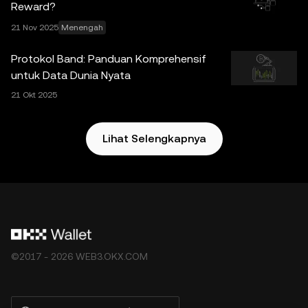
Reward?
ditawarkan oleh OKX Exchange dan tunduk pada
21 Nov 2025
Menengah
Ketentuan Layanan Ekosistem OKX Web3
.
Protokol Band: Panduan Komprehensif
untuk Data Dunia Nyata
21 Okt 2025
Lihat Selengkapnya
©2017 - 2026 WEB3.OKX.COM