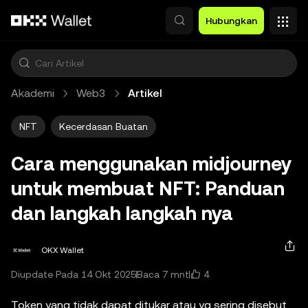
Lewati ke konten utama
Hubungkan
Akademi
Web3
Artikel
NFT
Kecerdasan Buatan
Cara menggunakan midjourney
untuk membuat NFT: Panduan
dan langkah langkah nya
OKX Wallet
4
Diupdate Pada 14 Okt 2025
Baca 7 mnt
Token yang tidak dapat ditukar atau yg sering disebut