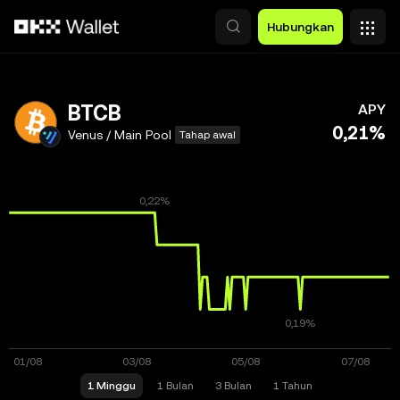
Lewati ke konten utama
Hubungkan
BTCB
APY
0,21%
Venus / Main Pool
Tahap awal
1 Minggu
1 Bulan
3 Bulan
1 Tahun