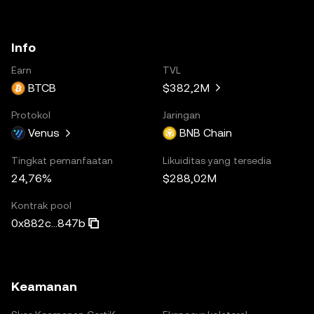
Info
Earn
TVL
BTCB
$382,2M
Protokol
Jaringan
Venus
BNB Chain
Tingkat pemanfaatan
Likuiditas yang tersedia
24,76%
$288,02M
Kontrak pool
0x882c...847b
Keamanan