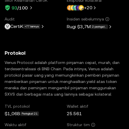
Skor Keamanan CertiK
Eksposur kolateral
+
20
93
/100
Audit
Insiden sebelumnya
CertiK
Rugi
$3,7M
+77 lainnya
2 peringatan
Protokol
Venus Protocol adalah platform pinjaman cepat, murah, dan
terdesentralisasi di BNB Chain. Pada intinya, Venus adalah
protokol pasar uang yang memungkinkan pemberi pinjaman
memberikan pinjaman untuk menghasilkan yield atas token
mereka dan peminjam mengambil pinjaman menggunakan
$XVS dan berbagai mata uang lainnya sebagai kolateral.
TVL protokol
Wallet aktif
$1,06B
25.561
Peringkat 21
Waktu aktif
Struktur tim