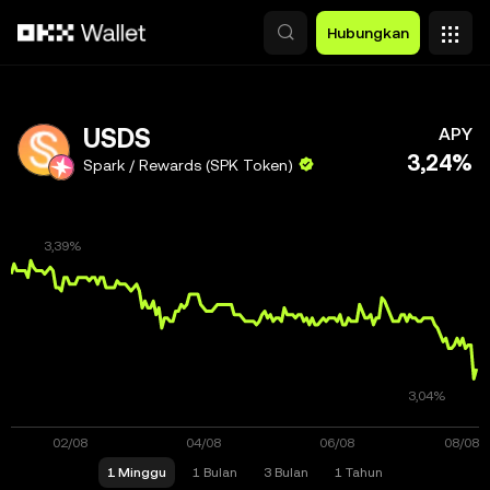
Lewati ke konten utama
Hubungkan
USDS
APY
3,24%
Spark / Rewards (SPK Token)
1 Minggu
1 Bulan
3 Bulan
1 Tahun