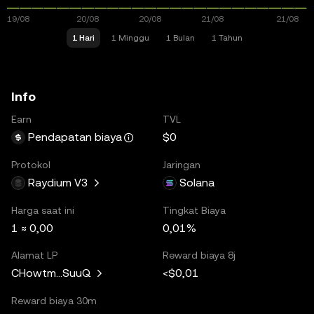
1 Hari
1 Minggu
1 Bulan
1 Tahun
Info
Earn
TVL
$0
Pendapatan biaya
Protokol
Jaringan
Raydium V3
Solana
Harga saat ini
Tingkat Biaya
1 ≈ 0,00
0,01%
Alamat LP
Reward biaya 8j
<$0,01
CHowtm...SuuQ
Reward biaya 30m