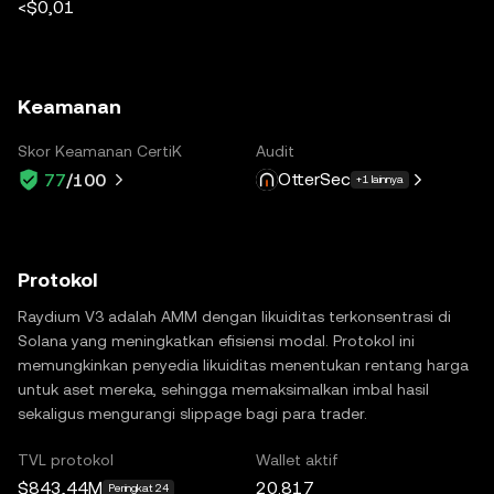
<$0,01
Keamanan
Skor Keamanan CertiK
Audit
OtterSec
77
/100
+1 lainnya
Protokol
Raydium V3 adalah AMM dengan likuiditas terkonsentrasi di
Solana yang meningkatkan efisiensi modal. Protokol ini
memungkinkan penyedia likuiditas menentukan rentang harga
untuk aset mereka, sehingga memaksimalkan imbal hasil
sekaligus mengurangi slippage bagi para trader.
TVL protokol
Wallet aktif
$843,44M
20.817
Peringkat 24