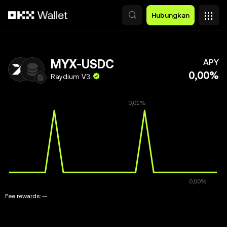
Lewati ke konten utama
Hubungkan
MYX-USDC
APY
0,00%
Raydium V3
Fee rewards:
--