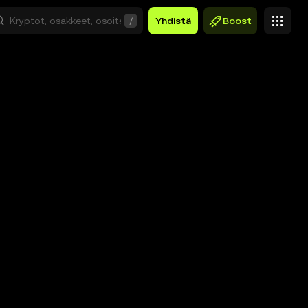
/
Yhdistä
Boost