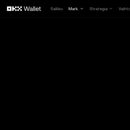
Siirry pääsisältöön
Salkku
Mark.
Strategia
Vaiht