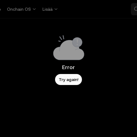
o
Onchain OS
Lisää
Error
Try again!