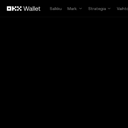
Siirry pääsisältöön
Salkku
Mark.
Strategia
Vaiht