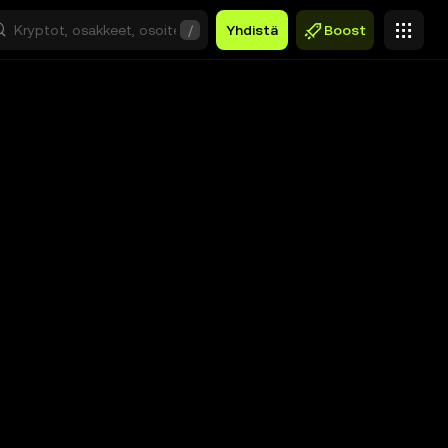
/
Yhdistä
Boost