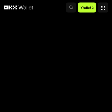
Siirry pääsisältöön
Yhdistä