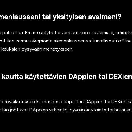
menlauseeni tai yksityisen avaimeni?
voi palauttaa. Emme säilytä tai varmuuskopioi avaimiasi, emme
ien tulee varmuuskopioida siemenlauseensa turvallisesti offline
öoikeuksien pysyvään menetykseen.
kautta käytettävien DAppien tai DEXie
t vuorovaikutuksen kolmannen osapuolen DAppien tai DEXien k
jotka johtuvat DAppien virheistä, hyväksikäytöistä tai huijauks