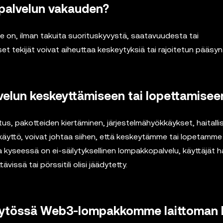
alvelun vakauden?
 on, ilman takuita suorituskyvystä, saatavuudesta tai
t tekijät voivat aiheuttaa keskeytyksiä tai rajoitetun pääsyn
lvelun keskeyttämiseen tai lopettamisee
tus, pakotteiden kiertäminen, järjestelmähyökkäykset, haitall
rinkäyttö, voivat johtaa siihen, että keskeytämme tai lopetamm
 kyseessä on ei-säilytyksellinen lompakkopalvelu, käyttäjät ha
ävissä tai pörssitili olisi jäädytetty.
käytössä Web3-lompakkomme laittoman 