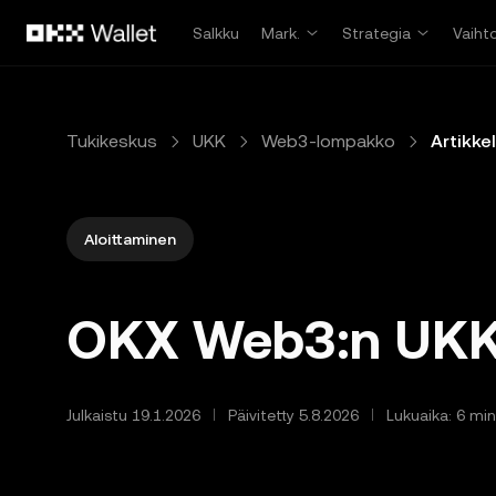
Siirry pääsisältöön
Salkku
Mark.
Strategia
Vaiht
Tukikeskus
UKK
Web3-lompakko
Artikkel
Aloittaminen
OKX Web3:n UKK
Julkaistu 19.1.2026
Päivitetty 5.8.2026
Lukuaika: 6 min