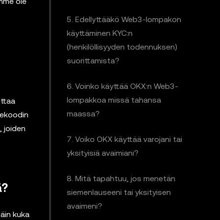
emme ole
5. Edellyttääkö Web3-lompakon
käyttäminen KYC:n
(henkilöllisyyden todennuksen)
suorittamista?
6. Voinko käyttää OKX:n Web3-
lompakkoa missä tahansa
uttaa
maassa?
dekoodin
, joiden
7. Voiko OKX käyttää varojani tai
yksityisiä avaimiani?
8. Mitä tapahtuu, jos menetän
ä?
siemenlauseeni tai yksityisen
avaimeni?
Näin kuka