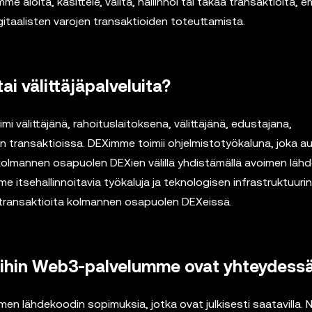
 aloita, käsittele, välitä, hallinnoi tai takaa transaktioita, 
taalisten varojen transaktioiden toteuttamista.
i välittäjäpalveluita?
mi välittäjänä, rahoituslaitoksena, välittäjänä, edustajana,
en transaktioissa. DEXimme toimii ohjelmistotyökaluna, joka a
 kolmannen osapuolen DEXien välillä yhdistämällä avoimen läh
 itsehallinnoitavia työkaluja ja teknologisen infrastruktuurin
en transaktioita kolmannen osapuolen DEXeissä.
joihin Web3-palvelumme ovat yhteydess
en lähdekoodin sopimuksia, jotka ovat julkisesti saatavilla. 