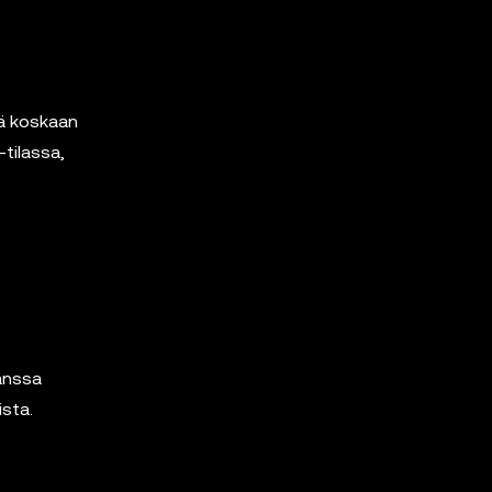
kä koskaan
-tilassa,
n
anssa
ista.