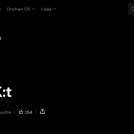
o
Onchain OS
Lisää
i
:t
uuttia
154