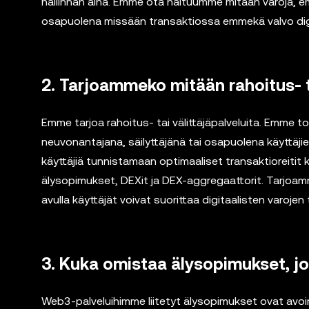
hallinnan aina. Emme ota haltuumme mitään varoja, emme
osapuolena missään transaktiossa emmekä valvo digi
2. Tarjoammeko mitään rahoitus- ta
Emme tarjoa rahoitus- tai välittäjäpalveluita. Emme toi
neuvonantajana, säilyttäjänä tai osapuolena käyttäji
käyttäjiä tunnistamaan optimaaliset transaktioreitit
älysopimukset, DEXit ja DEX-aggregaattorit. Tarjoamme
avulla käyttäjät voivat suorittaa digitaalisten varoj
3. Kuka omistaa älysopimukset, 
Web3-palveluihimme liitetyt älysopimukset ovat avoim