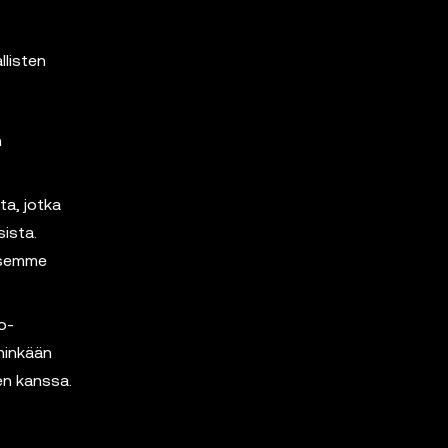
llisten
n
ta, jotka
sista.
äksemme
o-
hinkään
en kanssa.