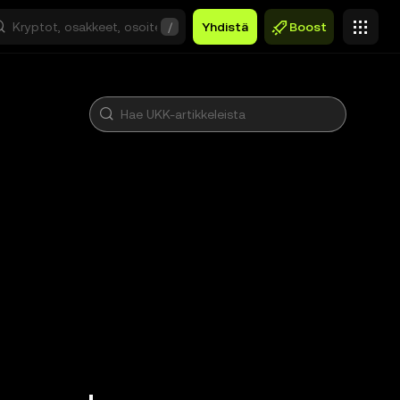
/
Yhdistä
Boost