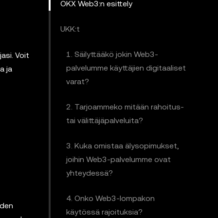
OKX Web3:n esittely
UKK:t
1. Säilyttääkö jokin Web3-
asi. Voit
palvelumme käyttäjien digitaaliset
a ja
varat?
2. Tarjoammeko mitään rahoitus-
tai välittäjäpalveluita?
3. Kuka omistaa älysopimukset,
joihin Web3-palvelumme ovat
yhteydessä?
4. Onko Web3-lompakon
yden
käytössä rajoituksia?