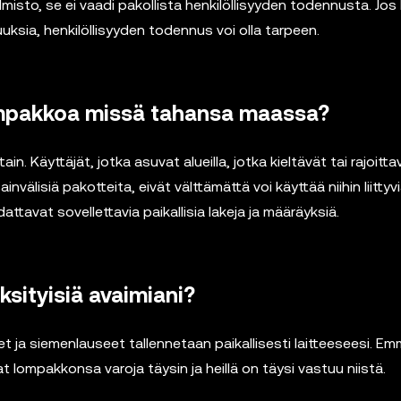
sto, se ei vaadi pakollista henkilöllisyyden todennusta. Jos 
suuksia, henkilöllisyyden todennus voi olla tarpeen.
ompakkoa missä tahansa maassa?
. Käyttäjät, jotka asuvat alueilla, jotka kieltävät tai rajoitta
nvälisiä pakotteita, eivät välttämättä voi käyttää niihin liittyv
attavat sovellettavia paikallisia lakeja ja määräyksiä.
ksityisiä avaimiani?
 ja siemenlauseet tallennetaan paikallisesti laitteeseesi. Em
vat lompakkonsa varoja täysin ja heillä on täysi vastuu niistä.