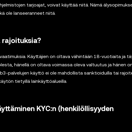
elmistojen tarjoajat, voivat käyttää niitä. Nämä älysopimukse
ole lanseeranneet niitä.
rajoituksia?
aatimuksia. Käyttäjien on oltava vähintään 18-vuotiaita ja tä
uolesta, hänellä on oltava voimassa oleva valtuutus ja hänen o
eb3-palvelujen käyttö ei ole mahdollista sanktioiduilla tai rajoite
ytön tietyillä lainkäyttöalueilla.
yttäminen KYC:n (henkilöllisyyden