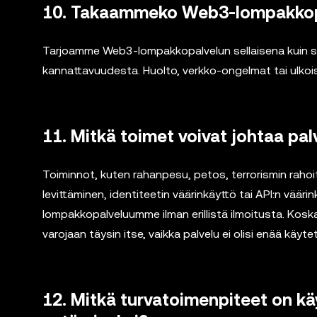
10. Takaammeko Web3-lompakkop
Tarjoamme Web3-lompakkopalvelun sellaisena kuin se
kannattavuudesta. Huolto, verkko-ongelmat tai ulkoise
11. Mitkä toimet voivat johtaa pa
Toiminnot, kuten rahanpesu, petos, terrorismin rahoi
levittäminen, identiteetin väärinkäyttö tai API:n vää
lompakkopalveluumme ilman erillistä ilmoitusta. Koska
varojaan täysin itse, vaikka palvelu ei olisi enää käytett
12. Mitkä turvatoimenpiteet on 