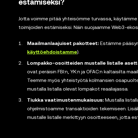
estämiseksi?
Jotta voimme pitää yhteisömme turvassa, käytämme hall
toimijoiden estämiseksi. Näin suojaamme Web3-ekos
Maailmanlaajuiset pakotteet:
Estämme pääsyn p
käyttöehdoistamme
).
Lompakko-osoitteiden mustalle listalle aset
ovat peräisin FBI:n, YK:n ja OFAC:n kaltaisilta maa
Teemme myös yhteistyötä kolmansien osapuolten k
mustalla listalla olevat lompakot reaaliajassa.
Tiukka vaatimustenmukaisuus:
Mustalla lista
ohjelmistoamme transaktioiden tekemiseen. Lisäk
mustalle listalle merkittyyn osoitteeseen, jotta