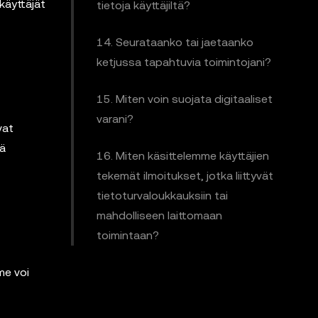
käyttäjät
tietoja käyttäjiltä?
14. Seurataanko tai jaetaanko
ketjussa tapahtuvia toimintojani?
15. Miten voin suojata digitaaliset
varani?
vat
iä
16. Miten käsittelemme käyttäjien
tekemät ilmoitukset, jotka liittyvät
tietoturvaloukkauksiin tai
mahdolliseen laittomaan
toimintaan?
me voi