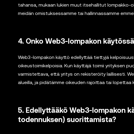
tahansa, mukaan lukien muut itsehallitut lompakko-ohj
meidän omistuksessamme tai hallinnassamme emmekä 
4. Onko Web3-lompakon käytössä 
Web3-lompakon käyttö edellyttää tiettyjä kelpoisuusv
oikeustoimikelpoisia. Kun käyttäjä toimii yrityksen p
varmistettava, että yritys on rekisteröity laillisesti. W
alueilla, ja pidätämme oikeuden rajoittaa tai lopettaa kä
5. Edellyttääkö Web3-lompakon kä
todennuksen) suorittamista?