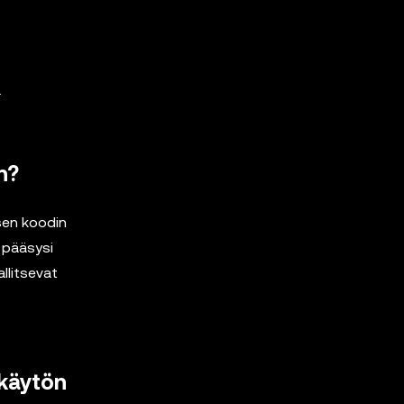
.
n?
isen koodin
e pääsysi
llitsevat
käytön