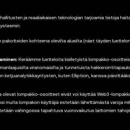
itusten ja reaaliaikaisen teknologian tarjoamia tietoja haita
ysteemin:
akotteiden kohteena olevilta alueilta (näet täyden luettelo
taminen:
Keräämme luetteloita kielletyistä lompakko-osoitteis
ilmanlaajuisilta viranomaisilta ja tunnetuista hakkerointitapauk
etjuanalytiikkayritysten, kuten Ellipticin, kanssa päivittä
lla olevat lompakko-osoitteet eivät voi käyttää Web3-lompakk
si muita lompakon käyttäjiä estetään lähettämästä varoja mi
 estetään vahingossa tapahtuva vuorovaikutus laittomien tahoj