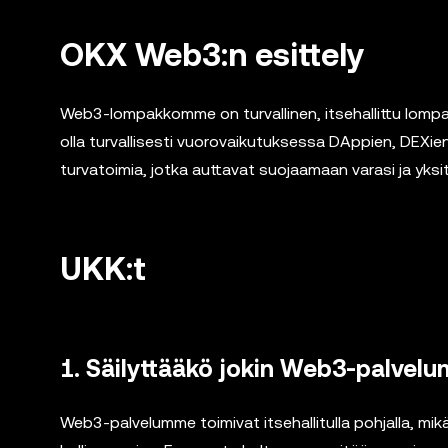
OKX Web3:n esittely
Web3-lompakkomme on turvallinen, itsehallittu lompakko
olla turvallisesti vuorovaikutuksessa DAppien, DEXie
turvatoimia, jotka auttavat suojaamaan varasi ja yksit
UKK:t
1. Säilyttääkö jokin Web3-palvelum
Web3-palvelumme toimivat itsehallitulla pohjalla, mikä