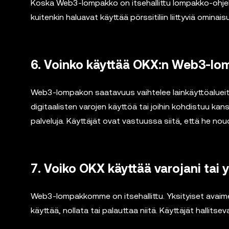
Koska Web3-lompakko on itsehallittu lompakko-ohjelmi
kuitenkin haluavat käyttää pörssitiliin liittyviä ominai
6. Voinko käyttää OKX:n Web3-l
Web3-lompakon saatavuus vaihtelee lainkäyttöalueittain
digitaalisten varojen käyttöä tai joihin kohdistuu kansai
palveluja. Käyttäjät ovat vastuussa siitä, että he noud
7. Voiko OKX käyttää varojani tai y
Web3-lompakkomme on itsehallittu. Yksityiset avaimet
käyttää, nollata tai palauttaa niitä. Käyttäjät hallitse