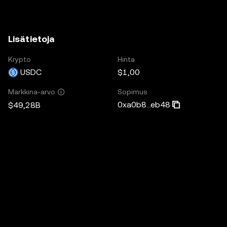
Lisätietoja
Krypto
Hinta
USDC
$1,00
Sopimus
Markkina-arvo
0xa0b8...eb48
$49,28B