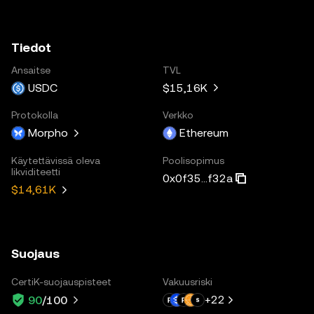
Tiedot
Ansaitse
TVL
USDC
$15,16K
Protokolla
Verkko
Morpho
Ethereum
Käytettävissä oleva
Poolisopimus
likviditeetti
0x0f35...f32a
$14,61K
Suojaus
CertiK-suojauspisteet
Vakuusriski
+
22
90
/100