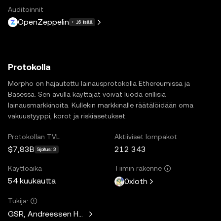
Auditoinnit
OpenZeppelin
+ 16 lisää
Protokolla
Morpho on hajautettu lainausprotokolla Ethereumissa ja
Basessa. Sen avulla käyttäjät voivat luoda erillisiä
lainausmarkkinoita. Kullekin markkinalle räätälöidään oma
vakuustyyppi, korot ja riskiasetukset.
Protokollan TVL
Aktiiviset lompakot
$7,83B
212 343
Sijoitus: 3
Käyttöaika
Tiimin rakenne
54 kuukautta
0xloth
Tukija:
GSR, Andreessen Horowitz, Mechanism Capital, Variant Fund,