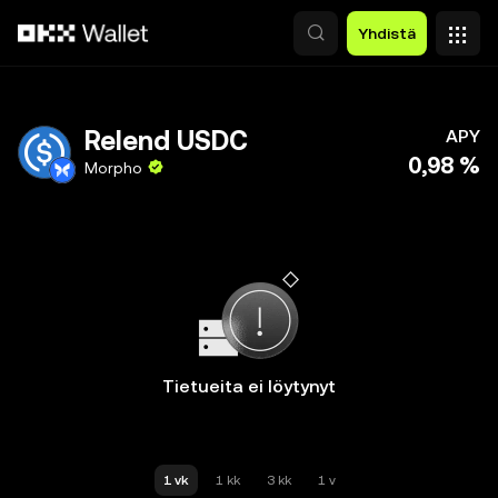
Siirry pääsisältöön
Yhdistä
Relend USDC
APY
0,98 %
Morpho
Tietueita ei löytynyt
1 vk
1 kk
3 kk
1 v