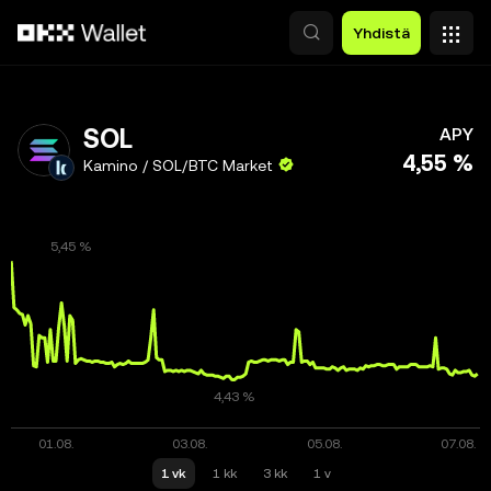
Siirry pääsisältöön
Yhdistä
SOL
APY
4,55 %
Kamino / SOL/BTC Market
1 vk
1 kk
3 kk
1 v