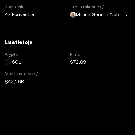
Käyttöaika
Tiimin rakenne
47 kuukautta
Marius George Ciubotariu
Lisätietoja
Krypto
Hinta
SOL
$72,89
Markkina-arvo
$42,26B