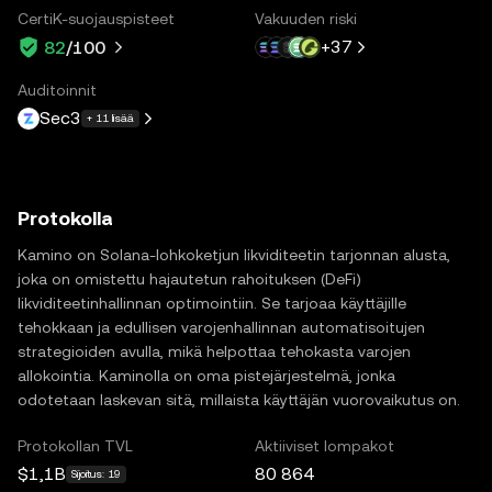
CertiK-suojauspisteet
Vakuuden riski
+
37
82
/100
Auditoinnit
Sec3
+ 11 lisää
Protokolla
Kamino on Solana-lohkoketjun likviditeetin tarjonnan alusta,
joka on omistettu hajautetun rahoituksen (DeFi)
likviditeetinhallinnan optimointiin. Se tarjoaa käyttäjille
tehokkaan ja edullisen varojenhallinnan automatisoitujen
strategioiden avulla, mikä helpottaa tehokasta varojen
allokointia. Kaminolla on oma pistejärjestelmä, jonka
odotetaan laskevan sitä, millaista käyttäjän vuorovaikutus on.
Protokollan TVL
Aktiiviset lompakot
$1,1B
80 864
Sijoitus: 19