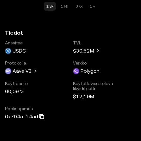
1 vk
1 kk
3 kk
1 v
Tiedot
Ansaitse
TVL
USDC
$30,52M
Protokolla
Verkko
Aave V3
Polygon
Käyttöaste
Käytettävissä oleva
likviditeetti
60,09 %
$12,19M
Poolisopimus
0x794a...14ad