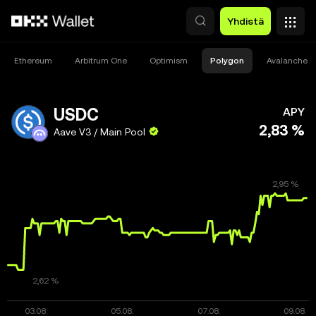
Siirry pääsisältöön
Yhdistä
Ethereum
Arbitrum One
Optimism
Polygon
Avalanche C
USDC
APY
2,83 %
Aave V3 / Main Pool