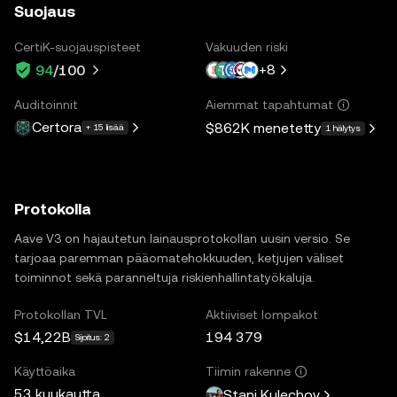
Suojaus
CertiK-suojauspisteet
Vakuuden riski
+
8
94
/100
Auditoinnit
Aiemmat tapahtumat
Certora
$862K
menetetty
+ 15 lisää
1 hälytys
Protokolla
Aave V3 on hajautetun lainausprotokollan uusin versio. Se
tarjoaa paremman pääomatehokkuuden, ketjujen väliset
toiminnot sekä paranneltuja riskienhallintatyökaluja.
Protokollan TVL
Aktiiviset lompakot
$14,22B
194 379
Sijoitus: 2
Käyttöaika
Tiimin rakenne
53 kuukautta
Stani Kulechov