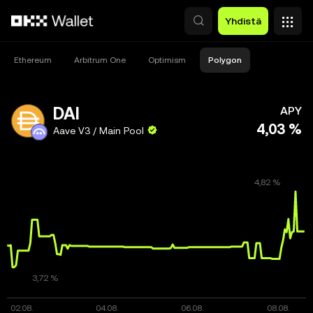
Siirry pääsisältöön
Yhdistä
Ethereum
Arbitrum One
Optimism
Polygon
DAI
APY
4,03 %
Aave V3 / Main Pool