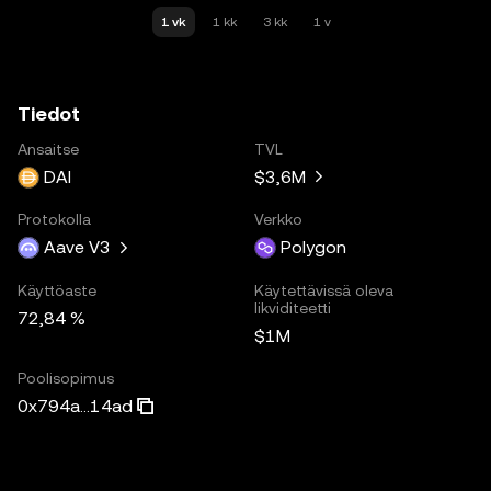
1 vk
1 kk
3 kk
1 v
Tiedot
Ansaitse
TVL
DAI
$3,6M
Protokolla
Verkko
Aave V3
Polygon
Käyttöaste
Käytettävissä oleva
likviditeetti
72,84 %
$1M
Poolisopimus
0x794a...14ad