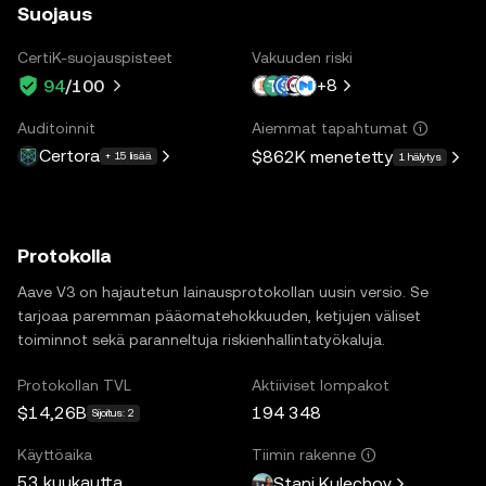
Suojaus
CertiK-suojauspisteet
Vakuuden riski
+
8
94
/100
Auditoinnit
Aiemmat tapahtumat
Certora
$862K
menetetty
+ 15 lisää
1 hälytys
Protokolla
Aave V3 on hajautetun lainausprotokollan uusin versio. Se
tarjoaa paremman pääomatehokkuuden, ketjujen väliset
toiminnot sekä paranneltuja riskienhallintatyökaluja.
Protokollan TVL
Aktiiviset lompakot
$14,26B
194 348
Sijoitus: 2
Käyttöaika
Tiimin rakenne
53 kuukautta
Stani Kulechov