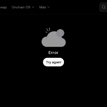
Swap
Onchain OS
Más
Error
Try again!