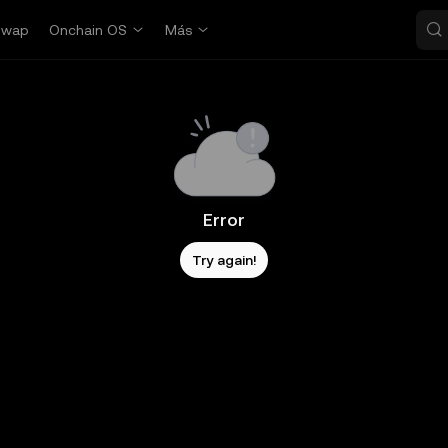
Swap
Onchain OS
Más
Error
Try again!