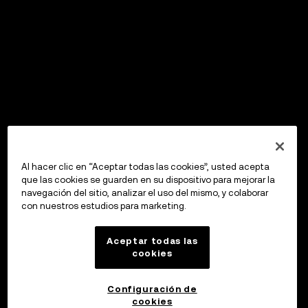
Al hacer clic en “Aceptar todas las cookies”, usted acepta
que las cookies se guarden en su dispositivo para mejorar la
navegación del sitio, analizar el uso del mismo, y colaborar
con nuestros estudios para marketing.
Aceptar todas las
cookies
Configuración de
cookies
OKX Wallet