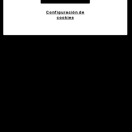
Configuración de
cookies
©2017 - 2026 WEB3.OKX.COM
Español (España)/USD